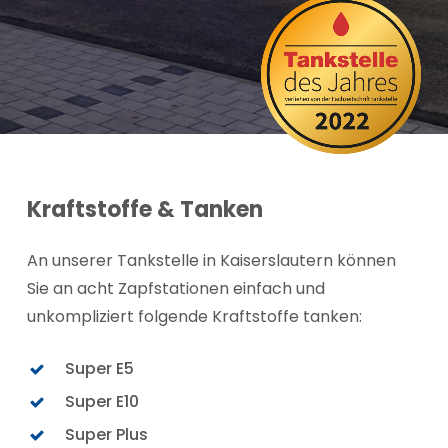
to
the
next
section
Kraftstoffe & Tanken
An unserer Tankstelle in Kaiserslautern können
Sie an acht Zapfstationen einfach und
unkompliziert folgende Kraftstoffe tanken:
Super E5
Super E10
Super Plus